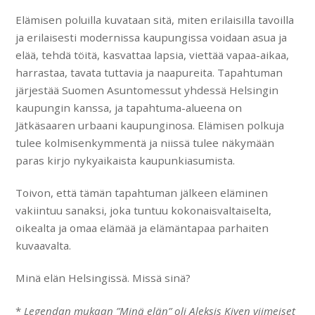
Elämisen poluilla kuvataan sitä, miten erilaisilla tavoilla
ja erilaisesti modernissa kaupungissa voidaan asua ja
elää, tehdä töitä, kasvattaa lapsia, viettää vapaa-aikaa,
harrastaa, tavata tuttavia ja naapureita. Tapahtuman
järjestää Suomen Asuntomessut yhdessä Helsingin
kaupungin kanssa, ja tapahtuma-alueena on
Jätkäsaaren urbaani kaupunginosa. Elämisen polkuja
tulee kolmisenkymmentä ja niissä tulee näkymään
paras kirjo nykyaikaista kaupunkiasumista.
Toivon, että tämän tapahtuman jälkeen eläminen
vakiintuu sanaksi, joka tuntuu kokonaisvaltaiselta,
oikealta ja omaa elämää ja elämäntapaa parhaiten
kuvaavalta.
Minä elän Helsingissä. Missä sinä?
*
Legendan mukaan ”Minä elän” oli Aleksis Kiven viimeiset