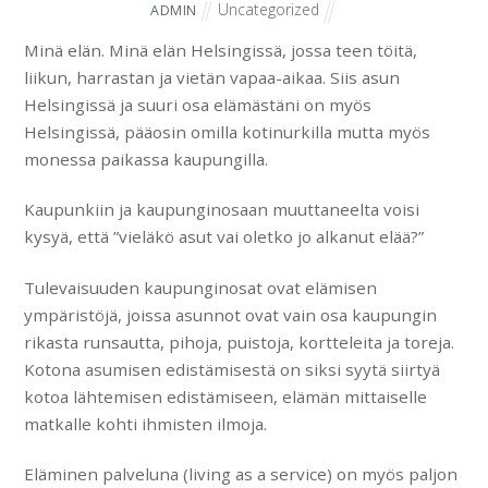
Uncategorized
ADMIN
Minä elän.
Minä elän Helsingissä, jossa teen töitä,
liikun, harrastan ja vietän vapaa-aikaa. Siis asun
Helsingissä ja suuri osa elämästäni on myös
Helsingissä, pääosin omilla kotinurkilla mutta myös
monessa paikassa kaupungilla.
Kaupunkiin ja kaupunginosaan muuttaneelta voisi
kysyä, että ”vieläkö asut vai oletko jo alkanut elää?”
Tulevaisuuden kaupunginosat ovat elämisen
ympäristöjä, joissa asunnot ovat vain osa kaupungin
rikasta runsautta, pihoja, puistoja, kortteleita ja toreja.
Kotona asumisen edistämisestä on siksi syytä siirtyä
kotoa lähtemisen edistämiseen, elämän mittaiselle
matkalle kohti ihmisten ilmoja.
Eläminen palveluna (living as a service) on myös paljon