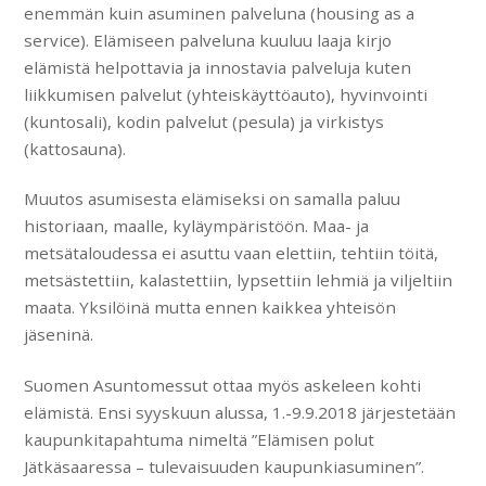
enemmän kuin asuminen palveluna (housing as a
service). Elämiseen palveluna kuuluu laaja kirjo
elämistä helpottavia ja innostavia palveluja kuten
liikkumisen palvelut (yhteiskäyttöauto), hyvinvointi
(kuntosali), kodin palvelut (pesula) ja virkistys
(kattosauna).
Muutos asumisesta elämiseksi on samalla paluu
historiaan, maalle, kyläympäristöön. Maa- ja
metsätaloudessa ei asuttu vaan elettiin, tehtiin töitä,
metsästettiin, kalastettiin, lypsettiin lehmiä ja viljeltiin
maata. Yksilöinä mutta ennen kaikkea yhteisön
jäseninä.
Suomen Asuntomessut ottaa myös askeleen kohti
elämistä. Ensi syyskuun alussa, 1.-9.9.2018 järjestetään
kaupunkitapahtuma nimeltä ”Elämisen polut
Jätkäsaaressa – tulevaisuuden kaupunkiasuminen”.