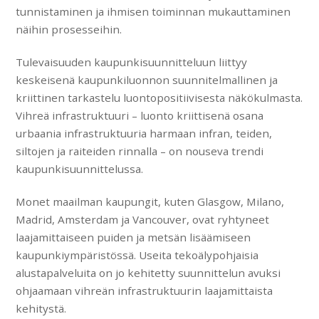
tunnistaminen ja ihmisen toiminnan mukauttaminen
näihin prosesseihin.
Tulevaisuuden kaupunkisuunnitteluun liittyy
keskeisenä kaupunkiluonnon suunnitelmallinen ja
kriittinen tarkastelu luontopositiivisesta näkökulmasta.
Vihreä infrastruktuuri – luonto kriittisenä osana
urbaania infrastruktuuria harmaan infran, teiden,
siltojen ja raiteiden rinnalla – on nouseva trendi
kaupunkisuunnittelussa.
Monet maailman kaupungit, kuten Glasgow, Milano,
Madrid, Amsterdam ja Vancouver, ovat ryhtyneet
laajamittaiseen puiden ja metsän lisäämiseen
kaupunkiympäristössä. Useita tekoälypohjaisia
alustapalveluita on jo kehitetty suunnittelun avuksi
ohjaamaan vihreän infrastruktuurin laajamittaista
kehitystä.