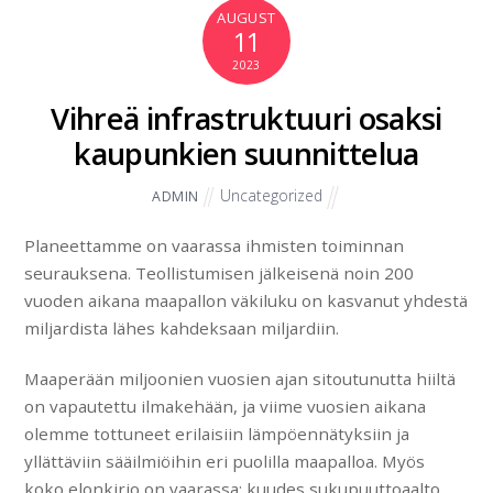
AUGUST
11
2023
Vihreä infrastruktuuri osaksi
kaupunkien suunnittelua
Uncategorized
ADMIN
Planeettamme on vaarassa ihmisten toiminnan
seurauksena. Teollistumisen jälkeisenä noin 200
vuoden aikana maapallon väkiluku on kasvanut yhdestä
miljardista lähes kahdeksaan miljardiin.
Maaperään miljoonien vuosien ajan sitoutunutta hiiltä
on vapautettu ilmakehään, ja viime vuosien aikana
olemme tottuneet erilaisiin lämpöennätyksiin ja
yllättäviin sääilmiöihin eri puolilla maapalloa. Myös
koko elonkirjo on vaarassa: kuudes sukupuuttoaalto