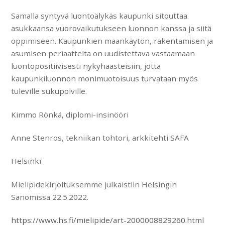
Samalla syntyvä luontoälykäs kaupunki sitouttaa
asukkaansa vuorovaikutukseen luonnon kanssa ja siitä
oppimiseen. Kaupunkien maankäytön, rakentamisen ja
asumisen periaatteita on uudistettava vastaamaan
luontopositiivisesti nykyhaasteisiin, jotta
kaupunkiluonnon monimuotoisuus turvataan myös
tuleville sukupolville.
Kimmo Rönkä, diplomi-insinööri
Anne Stenros, tekniikan tohtori, arkkitehti SAFA
Helsinki
Mielipidekirjoituksemme julkaistiin Helsingin
Sanomissa 22.5.2022.
https://www.hs.fi/mielipide/art-2000008829260.html