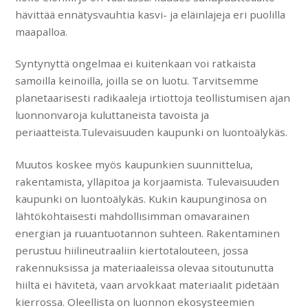
hävittää ennätysvauhtia kasvi- ja eläinlajeja eri puolilla
maapalloa.
Syntynyttä ongelmaa ei kuitenkaan voi ratkaista
samoilla keinoilla, joilla se on luotu. Tarvitsemme
planetaarisesti radikaaleja irtiottoja teollistumisen ajan
luonnonvaroja kuluttaneista tavoista ja
periaatteista.Tulevaisuuden kaupunki on luontoälykäs.
Muutos koskee myös kaupunkien suunnittelua,
rakentamista, ylläpitoa ja korjaamista. Tulevaisuuden
kaupunki on luontoälykäs. Kukin kaupunginosa on
lähtökohtaisesti mahdollisimman omavarainen
energian ja ruuantuotannon suhteen. Rakentaminen
perustuu hiilineutraaliin kiertotalouteen, jossa
rakennuksissa ja materiaaleissa olevaa sitoutunutta
hiiltä ei hävitetä, vaan arvokkaat materiaalit pidetään
kierrossa. Oleellista on luonnon ekosysteemien